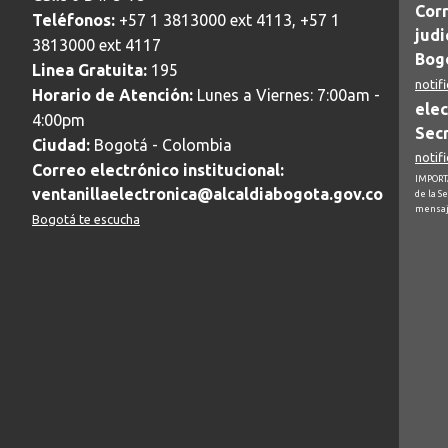
Corr
Teléfonos:
+57 1 3813000 ext 4113, +57 1
judi
3813000 ext 4117
Bogo
Linea Gratuita:
195
notif
Horario de Atención:
Lunes a Viernes: 7:00am -
elec
4:00pm
Secr
Ciudad:
Bogotá - Colombia
notif
Correo electrónico institucional:
IMPORTA
ventanillaelectronica@alcaldiabogota.gov.co
de la S
mensaj
Bogotá te escucha