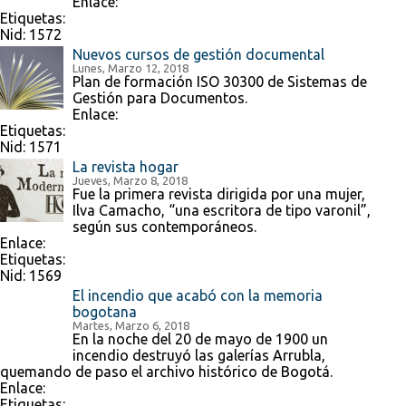
Enlace:
Etiquetas:
Nid:
1572
Nuevos cursos de gestión documental
Lunes, Marzo 12, 2018
Plan de formación ISO 30300 de Sistemas de
Gestión para Documentos.
Enlace:
Etiquetas:
Nid:
1571
La revista hogar
Jueves, Marzo 8, 2018
Fue la primera revista dirigida por una mujer,
Ilva Camacho, “una escritora de tipo varonil”,
según sus contemporáneos.
Enlace:
Etiquetas:
Nid:
1569
El incendio que acabó con la memoria
bogotana
Martes, Marzo 6, 2018
En la noche del 20 de mayo de 1900 un
incendio destruyó las galerías Arrubla,
quemando de paso el archivo histórico de Bogotá.
Enlace:
Etiquetas: