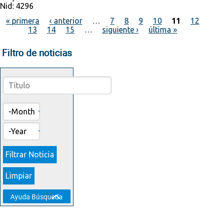
Nid:
4296
« primera
‹ anterior
…
7
8
9
10
11
12
13
14
15
…
siguiente ›
última »
Páginas
Filtro de noticias
Month
Year
Show
Ayuda Búsqueda