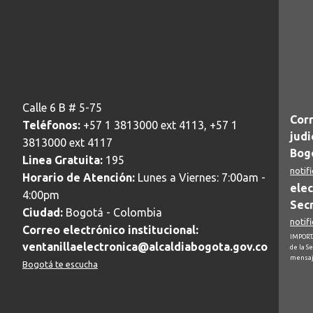
Calle 6 B # 5-75
Corr
Teléfonos:
+57 1 3813000 ext 4113, +57 1
judi
3813000 ext 4117
Bogo
Linea Gratuita:
195
notif
Horario de Atención:
Lunes a Viernes: 7:00am -
elec
4:00pm
Secr
Ciudad:
Bogotá - Colombia
notif
Correo electrónico institucional:
IMPORTA
ventanillaelectronica@alcaldiabogota.gov.co
de la S
mensaj
Bogotá te escucha