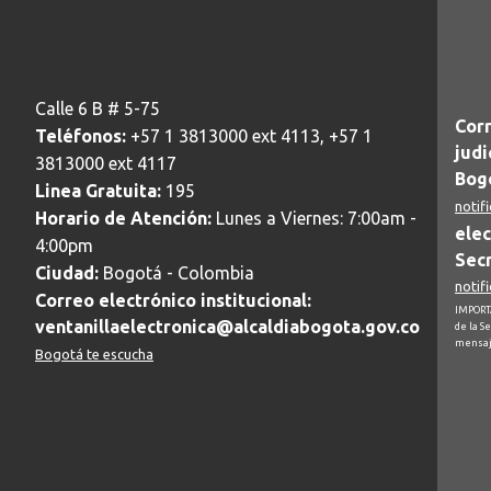
Calle 6 B # 5-75
Corr
Teléfonos:
+57 1 3813000 ext 4113, +57 1
judi
3813000 ext 4117
Bogo
Linea Gratuita:
195
notif
Horario de Atención:
Lunes a Viernes: 7:00am -
elec
4:00pm
Secr
Ciudad:
Bogotá - Colombia
notif
Correo electrónico institucional:
IMPORTA
ventanillaelectronica@alcaldiabogota.gov.co
de la S
mensaj
Bogotá te escucha