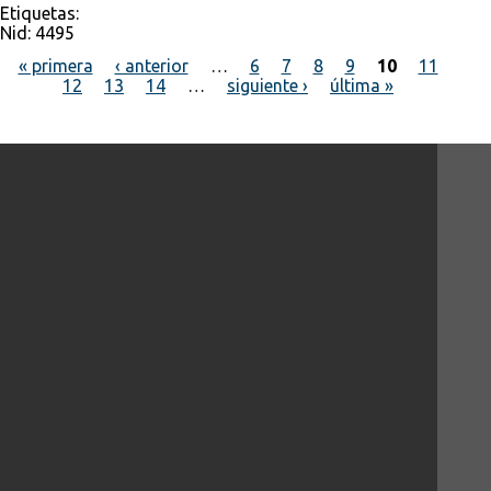
Etiquetas:
Nid:
4495
« primera
‹ anterior
…
6
7
8
9
10
11
12
13
14
…
siguiente ›
última »
Páginas