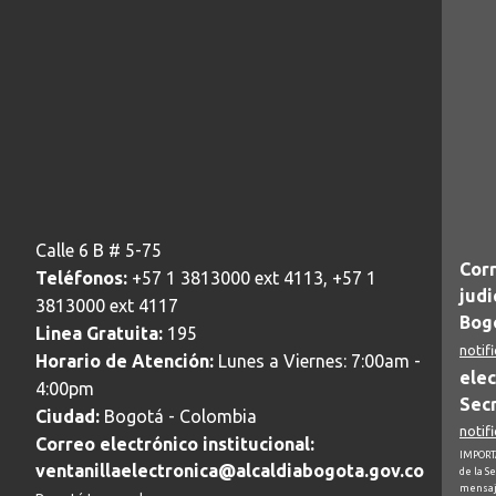
Calle 6 B # 5-75
Corr
Teléfonos:
+57 1 3813000 ext 4113, +57 1
judi
3813000 ext 4117
Bogo
Linea Gratuita:
195
notif
Horario de Atención:
Lunes a Viernes: 7:00am -
elec
4:00pm
Secr
Ciudad:
Bogotá - Colombia
notif
Correo electrónico institucional:
IMPORTA
ventanillaelectronica@alcaldiabogota.gov.co
de la S
mensaj