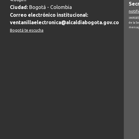
Secr
Ciudad:
Bogotá - Colombia
notif
Correo electrónico institucional:
IMPORTA
ventanillaelectronica@alcaldiabogota.gov.co
de la S
mensaj
Bogotá te escucha