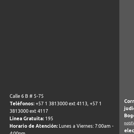
Calle 6 B # 5-75
Corr
Teléfonos:
+57 1 3813000 ext 4113, +57 1
judi
3813000 ext 4117
Bogo
Linea Gratuita:
195
notif
Horario de Atención:
Lunes a Viernes: 7:00am -
elec
4:00pm